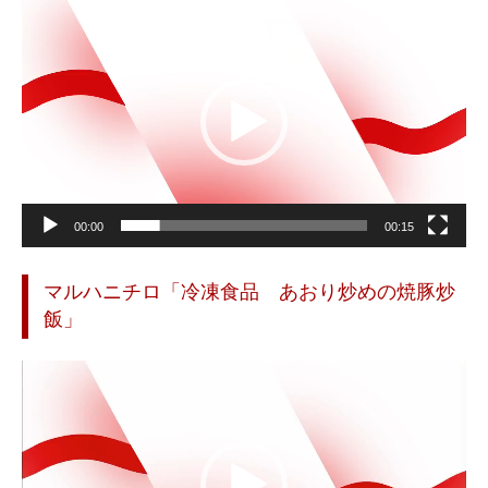
動
画
プ
レ
ー
ヤ
ー
00:00
00:15
マルハニチロ「冷凍食品 あおり炒めの焼豚炒
飯」
動
画
プ
レ
ー
ヤ
ー