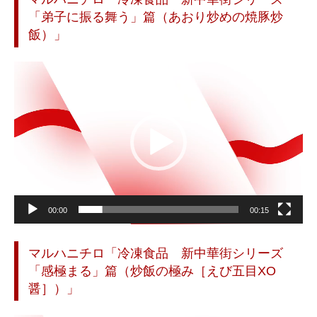
「弟子に振る舞う」篇（あおり炒めの焼豚炒
飯）」
動
画
プ
レ
ー
ヤ
ー
00:00
00:15
マルハニチロ「冷凍食品 新中華街シリーズ
「感極まる」篇（炒飯の極み［えび五目XO
醤］）」