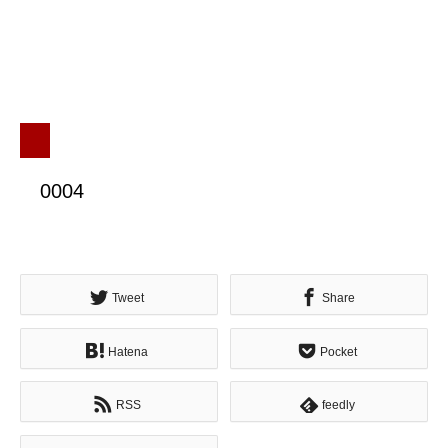
0004
Tweet
Share
Hatena
Pocket
RSS
feedly