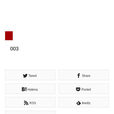
003
Tweet
Share
Hatena
Pocket
RSS
feedly