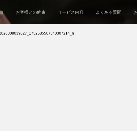
由
お客様との約束
サービス内容
よくある質問
2026308039627_1752585567340307214_n