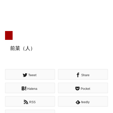
前菜（人）
Tweet
Share
Hatena
Pocket
RSS
feedly