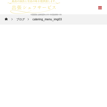
ブログ
catering_menu_img03