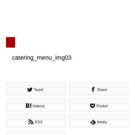
catering_menu_img03
Tweet
Share
Hatena
Pocket
RSS
feedly