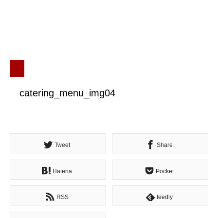
catering_menu_img04
Tweet
Share
Hatena
Pocket
RSS
feedly