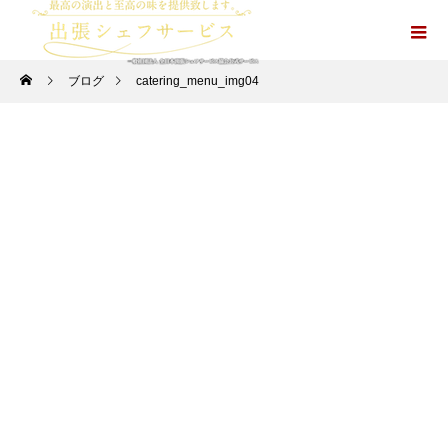
ブログ
catering_menu_img04