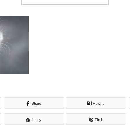
Share
Hatena
feedly
Pin it