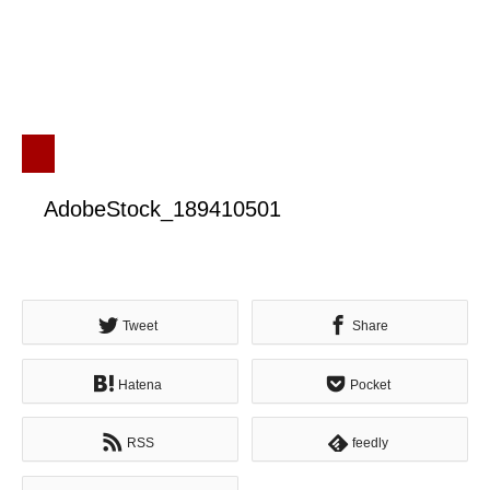
AdobeStock_189410501
Tweet
Share
Hatena
Pocket
RSS
feedly