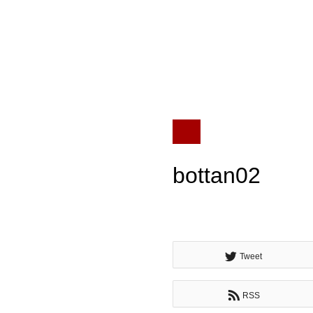
bottan02
Tweet
RSS