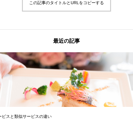
この記事のタイトルとURLをコピーする
最近の記事
ービスと類似サービスの違い