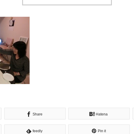
Share
Hatena
feedly
Pin it