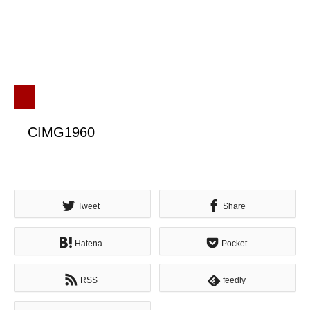
CIMG1960
Tweet
Share
Hatena
Pocket
RSS
feedly