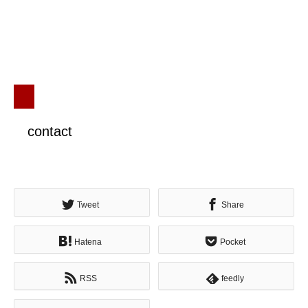
contact
Tweet
Share
Hatena
Pocket
RSS
feedly