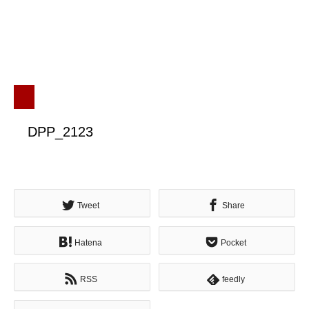
DPP_2123
Tweet
Share
Hatena
Pocket
RSS
feedly