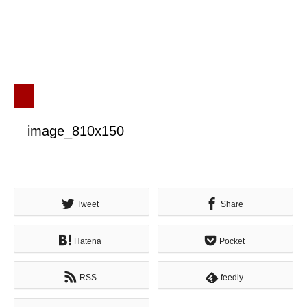
image_810x150
Tweet
Share
Hatena
Pocket
RSS
feedly