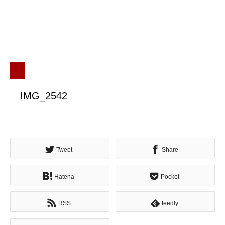
IMG_2542
Tweet
Share
Hatena
Pocket
RSS
feedly