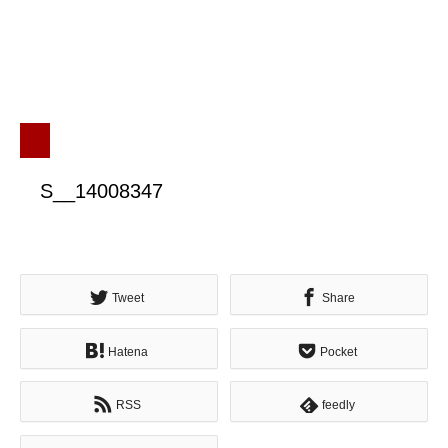
S__14008347
Tweet
Share
Hatena
Pocket
RSS
feedly