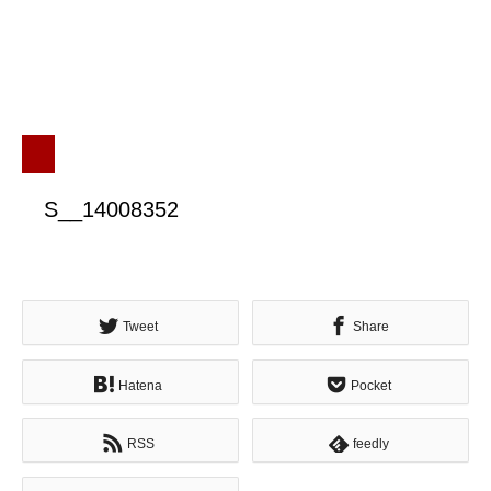
S__14008352
Tweet
Share
Hatena
Pocket
RSS
feedly