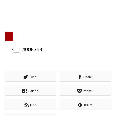
S__14008353
Tweet
Share
Hatena
Pocket
RSS
feedly